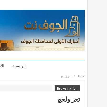
الرئيسية
الأ
Home
تعز ولحج
Browsing Tag
تعز ولحج