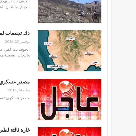
الجوف نت استهدف ا
الجيش واللجان الش
دك تجمعات لمن
نوفمبر 30, 2016
الجوف نت لقي عدد
واللجان الشعبية م
مصدر عسكري : مصرع قرابة 100مرتزق خلال التصدي لز
يوليو 14, 2016
مصدر عسكري : مصرع قرابة 100مرتزق خلال التصدي لزحف هو الاكبر 
غارة ثالثة لط