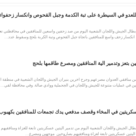
للعدو في السيطرة على تبة الكدمة وجبل القحوص وانكسار زحفواته
ال الجيش واللجان الشعبية اليوم من صد زحفين واسعين للمنافقين في محافظتي تعز و
كسار زحف واسع للمنافقين باتجاة جبل القحوص وتبة الكربة بلحج وسقوط عدد…
جوف نت لقي 5 من منافقي العدوان مصرعهم وجرح اخرين بنيران الجيش واللجان الشعبية في م
عسكريتين في المخاء وقصف مدفعي يدك تجمعات للمنافقين بكهبوب
ل الجيش واللجان الشعبية اليوم من تدمير اليتين عسكريتين تابعة للغزاة ومنافقيهم 
ليتين عسكريتين تابعة لغزاة ومنافقيهم بصاروخين موجهين ومصرع…