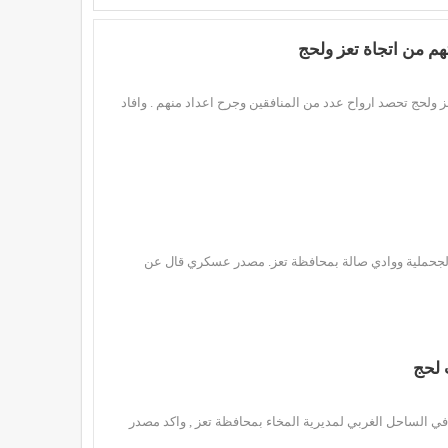
م من اتجاة تعز ولحج
لحج تحصد ارواح عدد من المنافقين وجرح اعداد منهم . وافاد
نطقة الجحملية ووادي صالة بمحافظة تعز. مصدر عسكري قال عن
 لحج
في الساحل الغربي لمديرية المخاء بمحافظة تعز , واكد مصدر