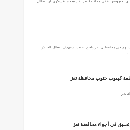
ي لحج وتعز . ففي محافظة تعز افاد مصدر عسكري ان ابطال
 لهم في محافظتي تعز ولحج . حيث استهدف ابطال الجيش
ئف…
تحليق في أجواء محافظة تعز