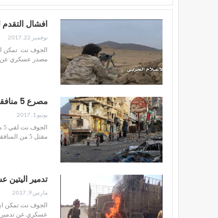
افشال التقدم 
نوفمبر 22, 2017
الجوف نت تمكن ابط
مصدر عسكري عن ان
مصرع 5 منافقين بتعز وتدمير الية المنافقين ومصرع طاقمها بلحج
يونيو 1, 2017
ال
مقتل 5 من المنافقين في عمليات متنوعة للجيش واللجان في الجحملية ووادي صالة. وفي محافظة لقي…
تدمير اليتين 
مارس 9, 2017
الجوف نت تمكن ابطا
عسكري عن تدمير ا