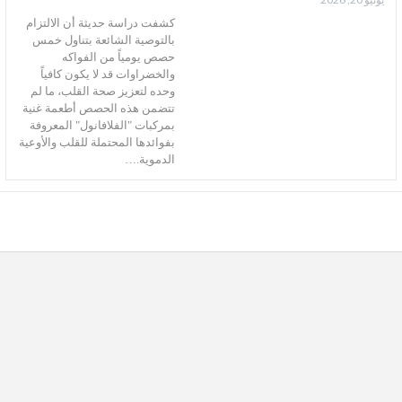
كشفت دراسة حديثة أن الالتزام
بالتوصية الشائعة بتناول خمس
حصص يومياً من الفواكه
والخضراوات قد لا يكون كافياً
وحده لتعزيز صحة القلب، ما لم
تتضمن هذه الحصص أطعمة غنية
بمركبات "الفلافانول" المعروفة
بفوائدها المحتملة للقلب والأوعية
الدموية.…