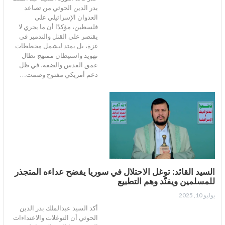
بدر الدين الحوثي من تصاعد
العدوان الإسرائيلي على
فلسطين، مؤكدًا أن ما يجري لا
يقتصر على القتل والتدمير في
غزة، بل يمتد ليشمل مخططات
تهويد واستيطان ممنهج تطال
عمق القدس والضفة، في ظل
دعم أمريكي مفتوح وصمت…
السيد القائد: توغل الاحتلال في سوريا يفضح عداءه المتجذر
للمسلمين ويفنّد وهم التطبيع
يوليو 10, 2025
أكد السيد عبدالملك بدر الدين
الحوثي أن التوغلات والاعتداءات