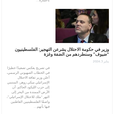
باعتباره…
وزير في حكومة الاحتلال يشرعن التهجير: الفلسطينيون
“ضيوف” وسنطردهم من الضفة وغزة
يناير 5, 2026
في تصريح يعكس تصعيدًا خطيرًا
في الخطاب الصهيوني الرسمي،
أعلن وزير ثقافة الاحتلال
الإسرائيلي ميكي زوهر، المنتمي
إلى حزب الليكود الحاكم، أن
الأرض الممتدة من البحر إلى
النهر “ملك للاحتلال الإسرائيلي”،
واصفًا الفلسطينيين القاطنين
فيها بأنهم…