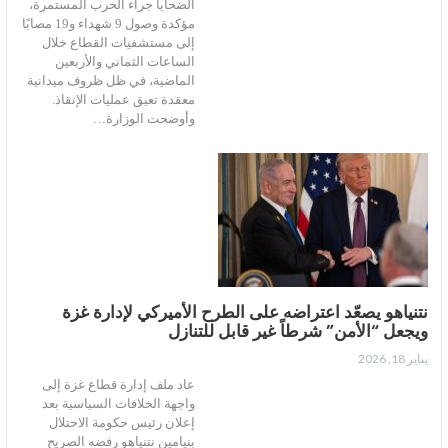
الضحايا جراء الحرب المستمرة،
مؤكدة وصول 9 شهداء و19 مصابًا
إلى مستشفيات القطاع خلال
الساعات الثماني والأربعين
الماضية، في ظل ظروف ميدانية
معقدة تعيق عمليات الإنقاذ.
وأوضحت الوزارة…
نتنياهو يصعّد اعتراضه على الطرح الأميركي لإدارة غزة
ويجعل “الأمن” شرطاً غير قابل للتنازل
يناير 18, 2026
عاد ملف إدارة قطاع غزة إلى
واجهة الخلافات السياسية بعد
إعلان رئيس حكومة الاحتلال
بنيامين نتنياهو رفضه الصريح