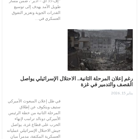
“إف-35 آي – أدير”، ضمن مسار
طويل الأمد يهدف إلى توسيع
القدرات الجوية وتعزيز التفوق
العسكري في…
رغم إعلان المرحلة الثانية.. الاحتلال الإسرائيلي يواصل
القصف والتدمير في غزة
يناير 15, 2026
في ظل إعلان المبعوث الأميركي
ستيف ويتكوف عن إطلاق
المرحلة الثانية من خطة الرئيس
الأميركي دونالد ترامب لإنهاء
الحرب على قطاع غزة، يواصل
جيش الاحتلال الإسرائيلي عملياته
العسكرية المكثفة، مدمراً مبانٍ