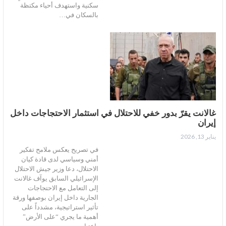
سكنية واستهدف أحياء مكتظة
بالسكان في…
غالانت يقرّ بدور خفي للاحتلال في استثمار الاحتجاجات داخل
إيران
يناير 13, 2026
في تصريح يعكس ملامح تفكير
أمني وسياسي لدى قادة كيان
الاحتلال، دعا وزير جيش الاحتلال
الإسرائيلي السابق يوآف غالانت
إلى التعامل مع الاحتجاجات
الجارية داخل إيران بوصفها ورقة
تأثير استراتيجية، مشدداً على
أهمية ما يجري “على الأرض”