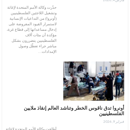
حذّرت وكالة الأمم المتحدة لإغاثة
وتشغيل اللاجئين الفلسطينيين
(أونروا) من التداعيات الإنسانية
لاستمرار القيود المفروضة على
إدخال مساعداتها إلى قطاع غزة،
مؤكدة أن مئات آلاف
الفلسطينيين يتضررون بشكل
مباشر جراء تعطّل وصول
الإمدادات…
أونروا تدق ناقوس الخطر وتناشد العالم إنقاذ ملايين
الفلسطينيين
فبراير 9, 2026
أطلقت وكالة الأمم المتحدة لإغاثة