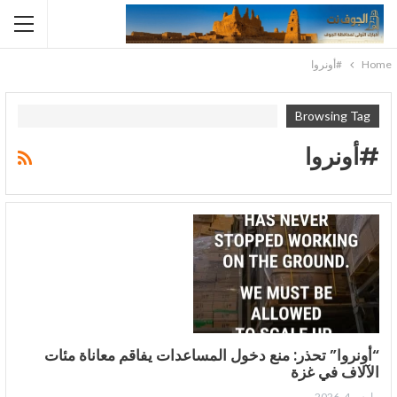
Home
#أونروا
Browsing Tag
#أونروا
“أونروا” تحذر: منع دخول المساعدات يفاقم معاناة مئات
الآلاف في غزة
مارس 4, 2026