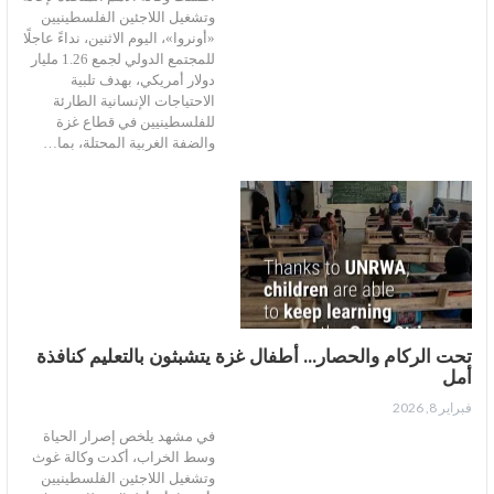
وتشغيل اللاجئين الفلسطينيين
«أونروا»، اليوم الاثنين، نداءً عاجلًا
للمجتمع الدولي لجمع 1.26 مليار
دولار أمريكي، بهدف تلبية
الاحتياجات الإنسانية الطارئة
للفلسطينيين في قطاع غزة
والضفة الغربية المحتلة، بما…
تحت الركام والحصار… أطفال غزة يتشبثون بالتعليم كنافذة
أمل
فبراير 8, 2026
في مشهد يلخص إصرار الحياة
وسط الخراب، أكدت وكالة غوث
وتشغيل اللاجئين الفلسطينيين