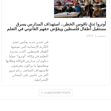
أونروا تدق ناقوس الخطر… استهداف المدارس يسرق
مستقبل أطفال فلسطين ويقوّض حقهم القانوني في التعلم
ديسمبر 1, 2025
في تحذير جديد يعكس حجم
الكارثة الإنسانية التي يعيشها
أطفال فلسطين، أكدت مديرة
التعليم في وكالة "أونروا" جوليا
ديكوم أن مدارس الوكالة وطلابها
ومعلميها ما يزالون يتعرضون
للاستهداف المباشر، رغم مرور
أكثر من عامين على المجازر
الإسرائيلية…
LOAD MORE POSTS