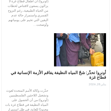
(أونروا) أن أطفال قطاع غزة لا
يزالون يسعون لاقتناص لحظات
من الحياة الطبيعية، رغم النزوح
القسري واستمرار حالة عدم
اليقين التي تخيم على يومياتهم.
وأوضحت…
أونروا تحذّر: شحّ المياه النظيفة يفاقم الأزمة الإنسانية في
قطاع غزة
يناير 28, 2026
حذّرت وكالة الأمم المتحدة لغوث
وتشغيل اللاجئين الفلسطينيين
(أونروا) من أن الحصول على
المياه النظيفة في قطاع غزة بات
محدودًا للغاية، في ظل استمرار