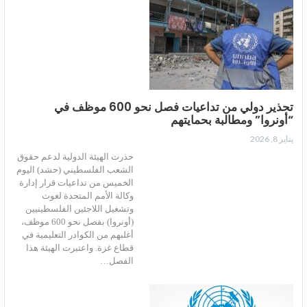
تحذير دولي من تداعيات فصل نحو 600 موظف في
“أونروا” ومطالبة بحمايتهم
يناير 8, 2026
حذرت الهيئة الدولية لدعم حقوق
الشعب الفلسطيني (حشد) اليوم
الخميس من تداعيات قرار إدارة
وكالة الأمم المتحدة لغوث
وتشغيل اللاجئين الفلسطينيين
(أونروا) بفصل نحو 600 موظف،
أغلبهم من الكوادر التعليمية في
قطاع غزة. واعتبرت الهيئة هذا
الفصل…