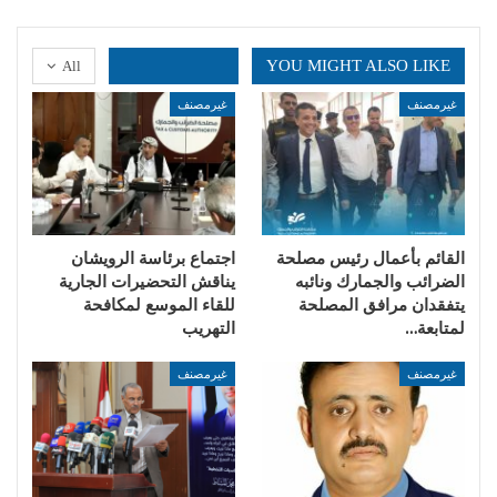
YOU MIGHT ALSO LIKE
All
غيرمصنف
غيرمصنف
القائم بأعمال رئيس مصلحة
اجتماع برئاسة الرويشان
الضرائب والجمارك ونائبه
يناقش التحضيرات الجارية
يتفقدان مرافق المصلحة
للقاء الموسع لمكافحة
لمتابعة…
التهريب
غيرمصنف
غيرمصنف