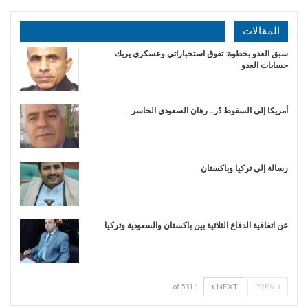
المقالات
سبق العدو بخطوة: تفوق استخباراتي وعسكري يربك
حسابات العدو
أمريكا إلى السقوط دُر.. رهان السعودي الخاسر
رسالة إلى تركيا وباكستان
عن اتفاقية الدفاع الثلاثية بين باكستان والسعودية وتركيا
NEXT
PREV
1 of 531