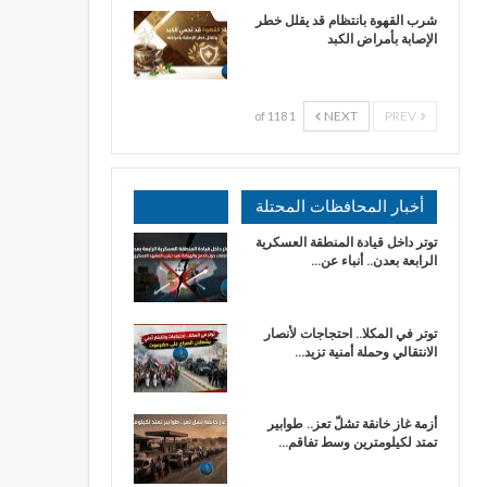
شرب القهوة بانتظام قد يقلل خطر
الإصابة بأمراض الكبد
NEXT
PREV
1 of 118
أخبار المحافظات المحتلة
توتر داخل قيادة المنطقة العسكرية
الرابعة بعدن.. أنباء عن…
توتر في المكلا.. احتجاجات لأنصار
الانتقالي وحملة أمنية تزيد…
أزمة غاز خانقة تشلّ تعز.. طوابير
تمتد لكيلومترين وسط تفاقم…