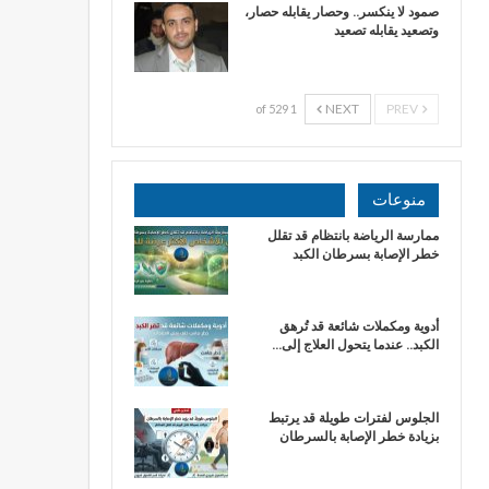
صمود لا ينكسر.. وحصار يقابله حصار،
وتصعيد يقابله تصعيد
NEXT
PREV
1 of 529
منوعات
ممارسة الرياضة بانتظام قد تقلل
خطر الإصابة بسرطان الكبد
أدوية ومكملات شائعة قد تُرهق
الكبد.. عندما يتحول العلاج إلى…
الجلوس لفترات طويلة قد يرتبط
بزيادة خطر الإصابة بالسرطان