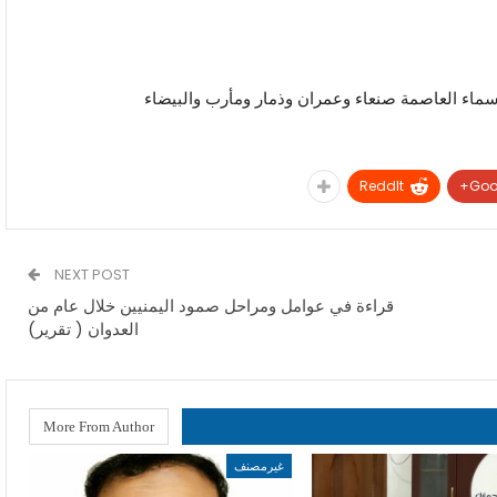
ماء العاصمة صنعاء وعمران وذمار ومأرب والبيضاء
ReddIt
Goo
NEXT POST
قراءة في عوامل ومراحل صمود اليمنيين خلال عام من
العدوان ( تقرير)
More From Author
غيرمصنف