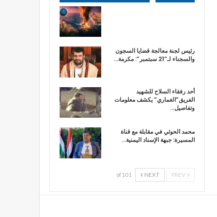
رئيس لجنة معالجة قضايا السجون
والسجناء لـ”21 سبتمبر”: مكرمة…
أحد رفقاء السلاح للشهيد
الفريق”الغماري” يكشف معلومات
وتفاصيل…
محمد الحوثي في مقابلة مع قناة
المسيرة: جبهة الإسناد اليمنية…
NEXT
PREV
1 of 10