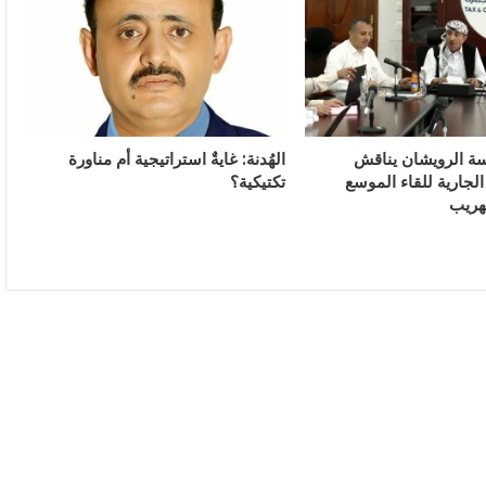
سة الرويشان يناقش
الهُدنة: غايةٌ استراتيجية أم مناورة
لجارية للقاء الموسع
تكتيكية؟
هريب