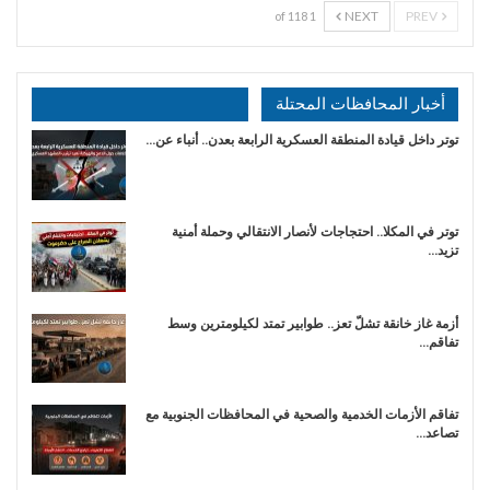
NEXT
PREV
1 of 118
أخبار المحافظات المحتلة
توتر داخل قيادة المنطقة العسكرية الرابعة بعدن.. أنباء عن…
توتر في المكلا.. احتجاجات لأنصار الانتقالي وحملة أمنية
تزيد…
أزمة غاز خانقة تشلّ تعز.. طوابير تمتد لكيلومترين وسط
تفاقم…
تفاقم الأزمات الخدمية والصحية في المحافظات الجنوبية مع
تصاعد…