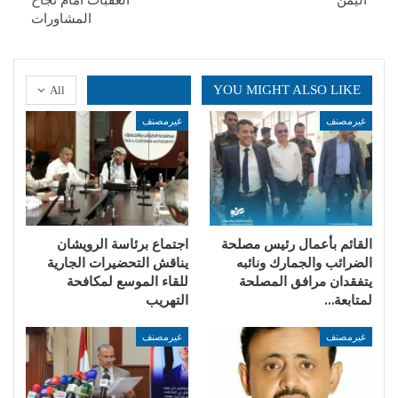
المشاورات
YOU MIGHT ALSO LIKE
All
غيرمصنف
غيرمصنف
القائم بأعمال رئيس مصلحة
اجتماع برئاسة الرويشان
الضرائب والجمارك ونائبه
يناقش التحضيرات الجارية
يتفقدان مرافق المصلحة
للقاء الموسع لمكافحة
لمتابعة…
التهريب
غيرمصنف
غيرمصنف