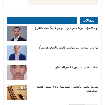
المقالات
توشكا سيّدُ الموقف في مأرب.. وضربةٌ تُجدِّد معادلةَ الردع
من باب المندب إلى شرايين الاقتصاد السعودي شمالًا
تصاعـد عمليات اليمن لـكسر الحـصار
معادلة الحصار بالحصار.. كيف يضع الردع اليمني اقتصاد
السعودية…