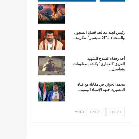
رئيس لجنة معالجة قضايا السجون
والسجناء لـ”21 سبتمبر”: مكرمة…
أحد رفقاء السلاح للشهيد
الفريق”الغماري” يكشف معلومات
وتفاصيل…
محمد الحوثي في مقابلة مع قناة
المسيرة: جبهة الإسناد اليمنية…
NEXT
PREV
1 of 10