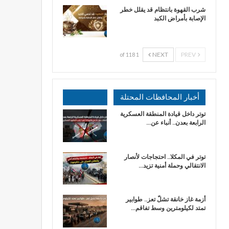
شرب القهوة بانتظام قد يقلل خطر
الإصابة بأمراض الكبد
NEXT
PREV
1 of 118
أخبار المحافظات المحتلة
توتر داخل قيادة المنطقة العسكرية
الرابعة بعدن.. أنباء عن…
توتر في المكلا.. احتجاجات لأنصار
الانتقالي وحملة أمنية تزيد…
أزمة غاز خانقة تشلّ تعز.. طوابير
تمتد لكيلومترين وسط تفاقم…