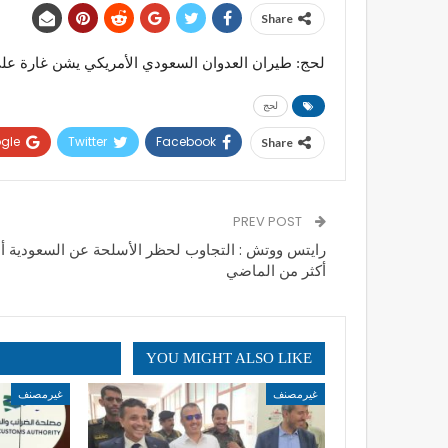
Share
لحج: طيران العدوان السعودي الأمريكي يشن غارة على
لحج
gle+
Twitter
Facebook
Share
PREV POST
رايتس ووتش : التجاوب لحظر الأسلحة عن السعودية أ
أكثر من الماضي
YOU MIGHT ALSO LIKE
غيرمصنف
غيرمصنف