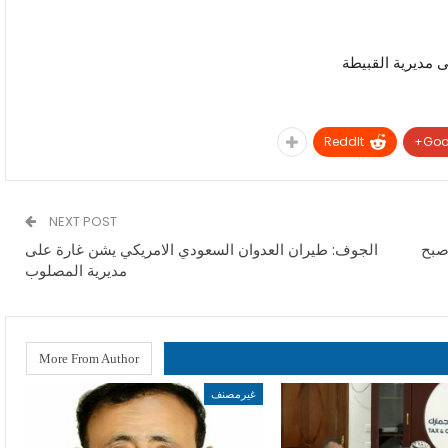
 مديرية القبيطة
ReddIt
Goo
NEXT POST
صبح
الجوف: طيران العدوان السعودي الامريكي يشن غارة على
مديرية المصلوب
More From Author
غيرمصنف