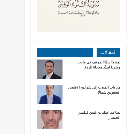
المقالات
توشكا سيّدُ الموقف في مأرب..
وضربةٌ تُجدِّد معادلةَ الردع
من باب المندب إلى شرايين الاقتصاد
السعودي شمالًا
تصاعـد عمليات اليمن لـكسر
الحـصار