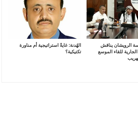
سة الرويشان يناقش
الهُدنة: غايةٌ استراتيجية أم مناورة
لجارية للقاء الموسع
تكتيكية؟
هريب