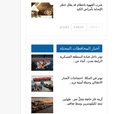
شرب القهوة بانتظام قد يقلل خطر
الإصابة بأمراض الكبد
NEXT
PREV
1 of 118
أخبار المحافظات المحتلة
توتر داخل قيادة المنطقة العسكرية
الرابعة بعدن.. أنباء عن…
توتر في المكلا.. احتجاجات لأنصار
الانتقالي وحملة أمنية تزيد…
أزمة غاز خانقة تشلّ تعز.. طوابير
تمتد لكيلومترين وسط تفاقم…