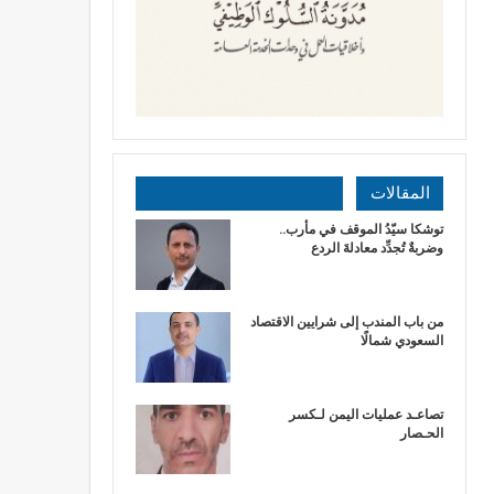
المقالات
توشكا سيّدُ الموقف في مأرب..
وضربةٌ تُجدِّد معادلةَ الردع
من باب المندب إلى شرايين الاقتصاد
السعودي شمالًا
تصاعـد عمليات اليمن لـكسر
الحـصار