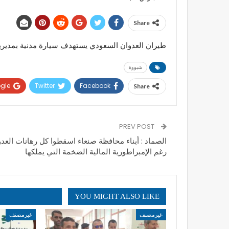
Share
طيران العدوان السعودي يستهدف سيارة مدنية بمدير
شبووة
gle+
Twitter
Facebook
Share
PREV POST
الصماد : أبناء محافظة صنعاء اسقطوا كل رهانات العدو
رغم الإمبراطورية المالية الضخمة التي يملكها
YOU MIGHT ALSO LIKE
غيرمصنف
غيرمصنف