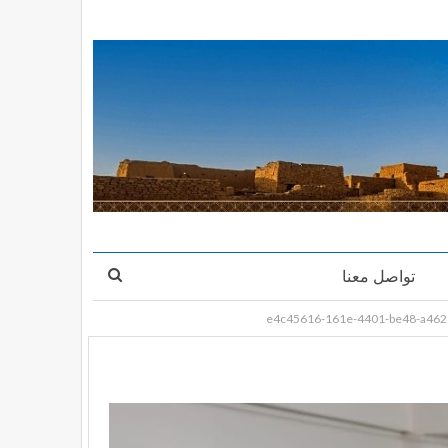
تواصل معنا
e4c45616-161e-4401-be48-a462