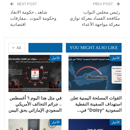
NEXT POST
PREV POST
رئيس مجلس النواب:
شاهد ـ حكومة الانقاذ
مكافحة الفساد معركة توازي
وحكومة الموت …مفارقات
معركة مواجهة الأعداء
اقتصادية
YOU MIGHT ALSO LIKE
All
الأخبار
الأخبار
القوات المسلحة اليمنية تعلن
في مثل هذا اليوم ٦ أغسطس
استهداف السفينة النفطية
.. جرائم التحالف الأمريكي
السعودية “Daisy” في…
السعودي الإماراتي بحق اليمن
الأخبار
الأخبار