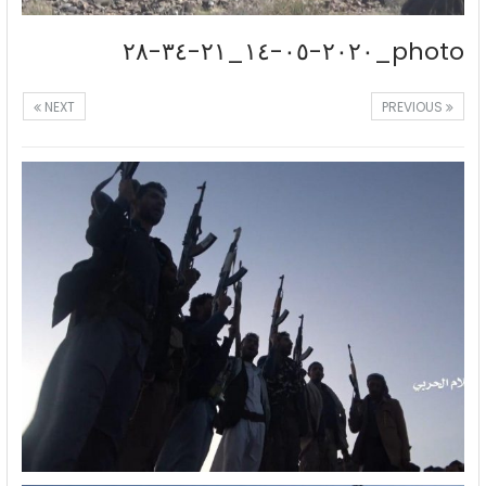
photo_٢٠٢٠-٠٥-١٤_٢١-٣٤-٢٨
NEXT
PREVIOUS