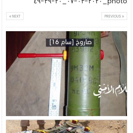
photo_٢٠٢٠-٠٣-٠٧_٢٠-٣٩-٤٩
NEXT
PREVIOUS