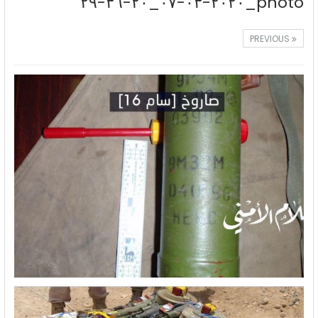
photo_٢٠٢٠-٠٣-٠٧_٢٠-٣٦-٢٩
PREVIOUS