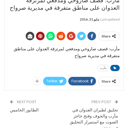
مأرب: قصف صاروخي ومدفعي لمرتزقة
العدوان على مناطق متفرقة في مديرية صرواح
Last updated
مايو 31, 2016
Share
مأرب: قصف صاروخي ومدفعي لمرتزقة العدوان على مناطق
متفرقة في مديرية صرواح
مأرب
Twitter
Facebook
Share
NEXT POST
PREV POST
تحليق لطيران العدوان في
الطابور الخامس
مأرب والجوف وفتح حاجز
الصوت مع استمرار التحليق
في حجة