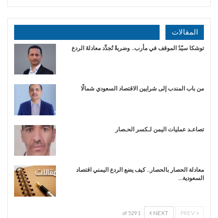
المقالات
توشكا سيّدُ الموقف في مأرب.. وضربةٌ تُجدِّد معادلةَ الردع
من باب المندب إلى شرايين الاقتصاد السعودي شمالًا
تصاعـد عمليات اليمن لـكسر الحـصار
معادلة الحصار بالحصار.. كيف يضع الردع اليمني اقتصاد
السعودية…
NEXT
PREV
1 of 529