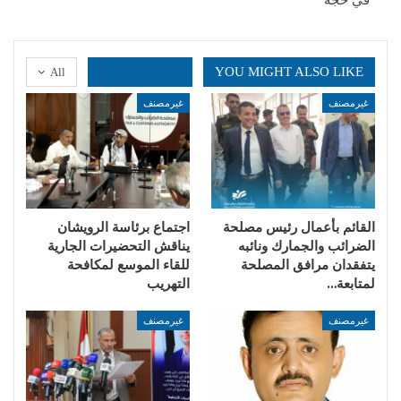
YOU MIGHT ALSO LIKE
All
غيرمصنف
غيرمصنف
القائم بأعمال رئيس مصلحة
اجتماع برئاسة الرويشان
الضرائب والجمارك ونائبه
يناقش التحضيرات الجارية
يتفقدان مرافق المصلحة
للقاء الموسع لمكافحة
لمتابعة…
التهريب
غيرمصنف
غيرمصنف